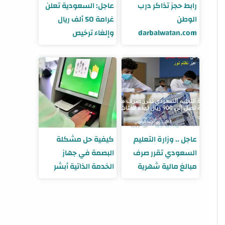
رابط حجز تذاكر درب
عاجل: السعودية تعلن
الوطن
غرامة 50 ألف ريال
darbalwatan.com
وإلغاء ترخيص
للمخالفين بمكة
والمدينة .. تفاصيل
عاجل .. وزارة التعليم
كيفية حل مشكلة
السعودي تقرر صرف
البصمة في جهاز
مبالغ مالية شهرية
الخدمة الذاتية أبشر
تصل إلى 900 ريال
1445 بالخطوات
لهذه الفئات من
الطلاب