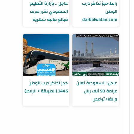
رابط حجز تذاكر درب
عاجل .. وزارة التعليم
الوطن
السعودي تقرر صرف
darbalwatan.com
مبالغ مالية شهرية
تصل إلى 900 ريال
لهذه الفئات من
الطلاب
عاجل: السعودية تعلن
حجز تذاكر درب الوطن
غرامة 50 ألف ريال
1445 (الطريقة + الرابط)
وإلغاء ترخيص
للمخالفين بمكة
والمدينة .. تفاصيل